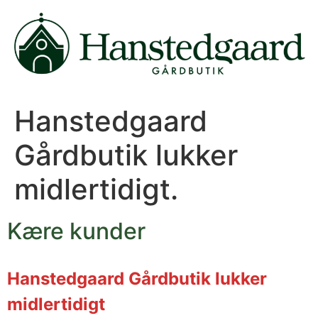
Videre
til
indhold
Hanstedgaard
Gårdbutik lukker
midlertidigt.
Kære kunder
Hanstedgaard Gårdbutik lukker
midlertidigt